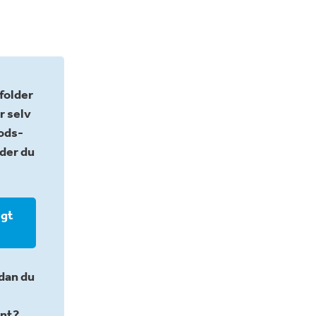
 folder
r selv
gods-
nder du
igt
rdan du
nt?