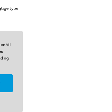
igtige type
en til
es
åd og
g