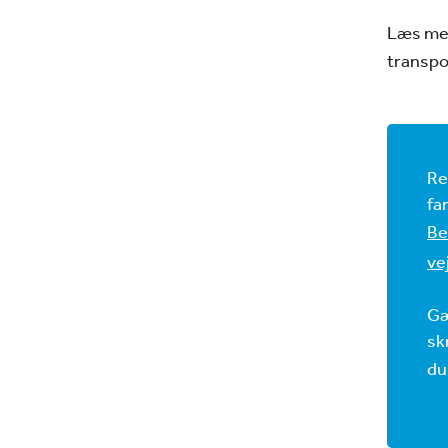
Læs mer
transpo
Re
fa
Be
ve
Gæ
sk
d