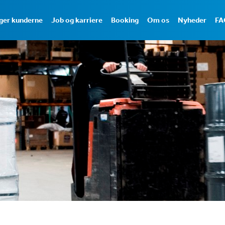
iger kunderne
Job og karriere
Booking
Om os
Nyheder
FA