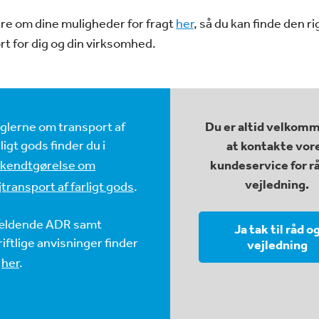
e om dine muligheder for fragt
her
, så du kan finde den r
rt for dig og din virksomhed.
glerne om transport af
Du er altid velkomm
rligt gods finder du i
at kontakte vor
kendtgørelse om
kundeservice for r
vejledning.
jtransport af farligt gods
.
ldende ADR samt
Ja tak til råd o
riftlige anvisninger finder
vejledning
u
her
.