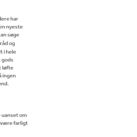
dere har
en nyeste
 kan søge
 råd og
 i hele
t gods
t løfte
å ingen
ænd.
– uanset om
 være farligt