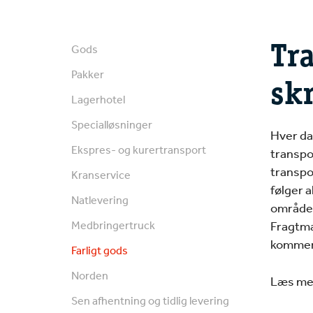
Tra
Gods
Pakker
sk
Lagerhotel
Specialløsninger
Hver d
Ekspres- og kurertransport
transpor
transpo
Kranservice
følger 
Natlevering
området
Medbringertruck
Fragtmæ
kommer 
Farligt gods
Norden
Læs mer
Sen afhentning og tidlig levering