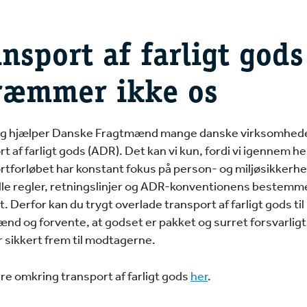
nsport af farligt gods
ræmmer ikke os
ag hjælper Danske Fragtmænd mange danske virksomhed
t af farligt gods (ADR). Det kan vi kun, fordi vi igennem he
rtforløbet har konstant fokus på person- og miljøsikkerh
alle regler, retningslinjer og ADR-konventionens bestemm
. Derfor kan du trygt overlade transport af farligt gods ti
nd og forvente, at godset er pakket og surret forsvarligt
sikkert frem til modtagerne.
e omkring transport af farligt gods
her
.