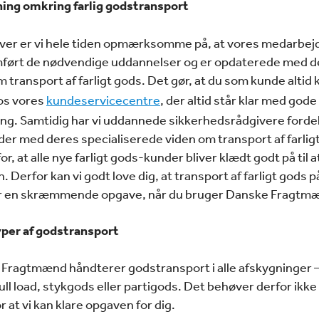
ing omkring farlig godstransport
er er vi hele tiden opmærksomme på, at vores medarbej
ørt de nødvendige uddannelser og er opdaterede med d
m transport af farligt gods. Det gør, at du som kunde altid
os vores
kundeservicecentre
, der altid står klar med gode
ing. Samtidig har vi uddannede sikkerhedsrådgivere fordelt
 der med deres specialiserede viden om transport af farlig
or, at alle nye farligt gods-kunder bliver klædt godt på til a
 Derfor kan vi godt love dig, at transport af farligt gods p
r en skræmmende opgave, når du bruger Danske Fragtm
yper af godstransport
Fragtmænd håndterer godstransport i alle afskygninger 
ull load, stykgods eller partigods. Det behøver derfor ikke
r at vi kan klare opgaven for dig.