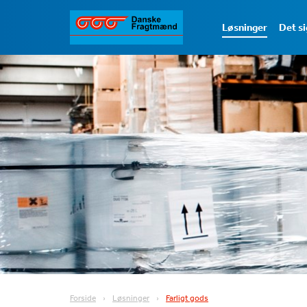
Løsninger
Det s
Forside
Løsninger
Farligt gods