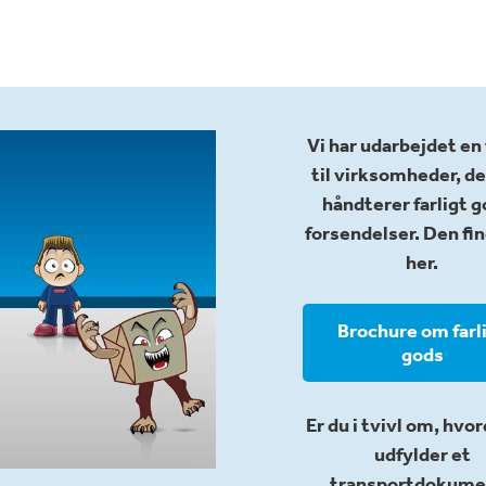
Vi har udarbejdet en
til virksomheder, de
håndterer farligt 
forsendelser. Den fi
her.
Brochure om farl
gods
Er du i tvivl om, hvo
udfylder et
transportdokume