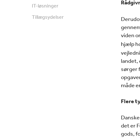
Rådgivn
IT-løsninger
Tillægsydelser
Derudov
gennemf
viden o
hjælp h
vejledn
landet,
sørger f
opgaven.
måde e
Flere t
Danske 
det er F
gods, fo