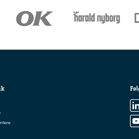
ik
Føl
r
rriere