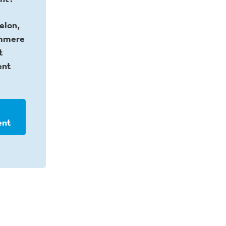
elon,
emmere
t
ent
ent